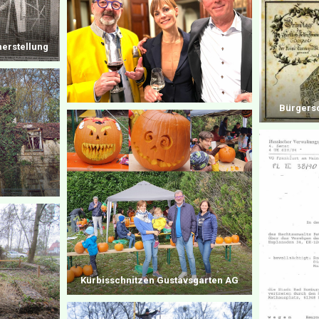
herstellung
Bürgers
Kürbisschnitzen Gustavsgarten AG