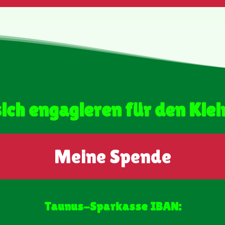
sich engagieren für den Kle
Meine Spende
Taunus-Sparkasse IBAN: