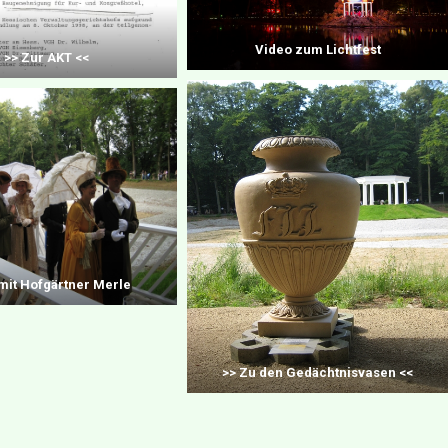
Video zum Lichtfest
>> Zur AKT <<
 mit Hofgärtner Merle
>> Zu den Gedächtnisvasen <<