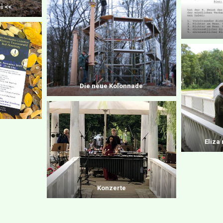
i
<<
Die neue Kolonnade
Eliza
Konzerte