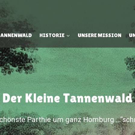
 TANNENWALD
HISTORIE
UNSERE MISSION
U
Der Kleine Tannenwald
e schönste Parthie um ganz Homburg …“sch