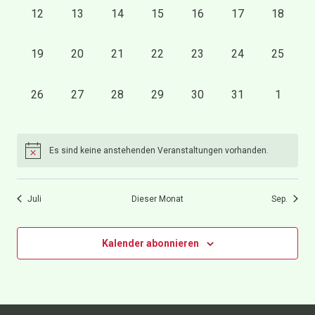
Veranstaltungen
0
0
0
0
0
0
0
12
13
14
15
16
17
18
Ansi
Veranstaltungen,
Veranstaltungen,
Veranstaltungen,
Veranstaltungen,
Veranstaltungen,
Veranstaltungen,
Veransta
0
0
0
0
0
0
0
19
20
21
22
23
24
25
Navi
Veranstaltungen,
Veranstaltungen,
Veranstaltungen,
Veranstaltungen,
Veranstaltungen,
Veranstaltungen,
Veransta
0
0
0
0
0
0
0
26
27
28
29
30
31
1
Veranstaltungen,
Veranstaltungen,
Veranstaltungen,
Veranstaltungen,
Veranstaltungen,
Veranstaltungen,
Veransta
Es sind keine anstehenden Veranstaltungen vorhanden.
Juli
Dieser Monat
Sep.
Kalender abonnieren