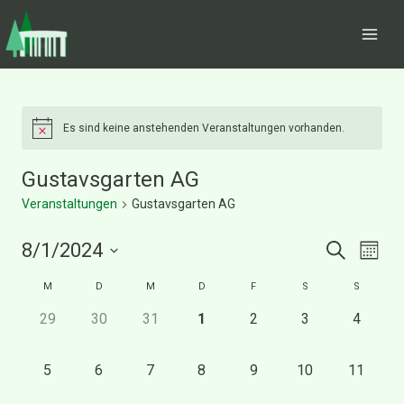
Zum
Inhalt
springen
Es sind keine anstehenden Veranstaltungen vorhanden.
Gustavsgarten AG
Veranstaltungen
Gustavsgarten AG
8/1/2024
Suche
Vera
Ve
Monat
Datum
M
D
M
D
F
S
S
Kalender
wählen.
An
Such
0
0
0
0
0
0
0
29
30
31
1
2
3
4
Veranstaltungen,
Veranstaltungen,
Veranstaltungen,
Veranstaltungen,
Veranstaltungen,
Veranstaltungen
Veransta
von
Na
und
0
0
0
0
0
0
0
5
6
7
8
9
10
11
Veranstaltungen,
Veranstaltungen,
Veranstaltungen,
Veranstaltungen,
Veranstaltungen,
Veranstaltungen,
Veransta