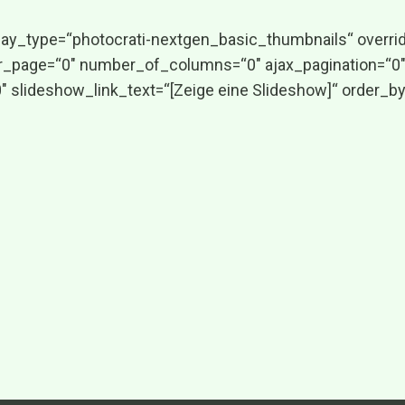
play_type=“photocrati-nextgen_basic_thumbnails“ overr
_page=“0″ number_of_columns=“0″ ajax_pagination=“0″ 
lideshow_link_text=“[Zeige eine Slideshow]“ order_by=