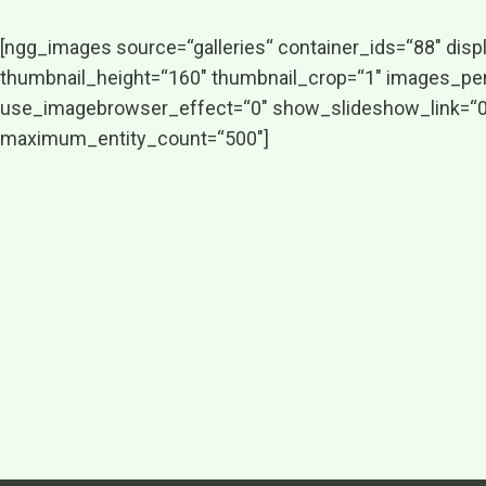
[ngg_images source=“galleries“ container_ids=“88″ dis
thumbnail_height=“160″ thumbnail_crop=“1″ images_per
use_imagebrowser_effect=“0″ show_slideshow_link=“0″ s
maximum_entity_count=“500″]