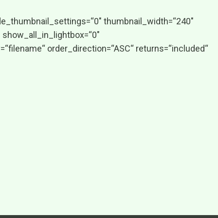
ide_thumbnail_settings=“0″ thumbnail_width=“240″
show_all_in_lightbox=“0″
“filename“ order_direction=“ASC“ returns=“included“