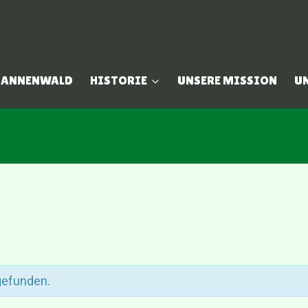
 TANNENWALD
HISTORIE
UNSERE MISSION
U
tgefunden.