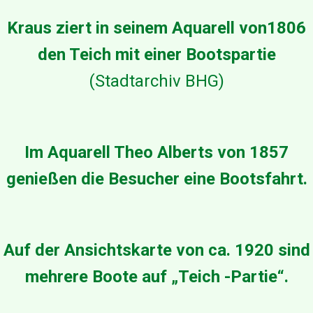
o
n
Kraus ziert in seinem Aquarell von1806
1
7
den Teich mit einer Bootspartie
0
4
(Stadtarchiv BHG)
z
e
i
g
t
Im Aquarell Theo Alberts von 1857
b
e
genießen die Besucher eine Bootsfahrt.
r
e
i
t
s
Auf der Ansichtskarte von ca. 1920 sind
e
i
mehrere Boote auf „Teich -Partie“.
n
B