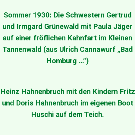
o
o
t
Sommer 1930: Die Schwestern Gertrud
a
u
und Irmgard Grünewald mit Paula Jäger
f
auf einer fröflichen Kahnfart im Kleinen
d
e
Tannenwald (aus Ulrich Cannawurf „Bad
m
T
Homburg …“)
e
i
c
h
Heinz Hahnenbruch mit den Kindern Fritz
und Doris Hahnenbruch im eigenen Boot
Huschi auf dem Teich.
>