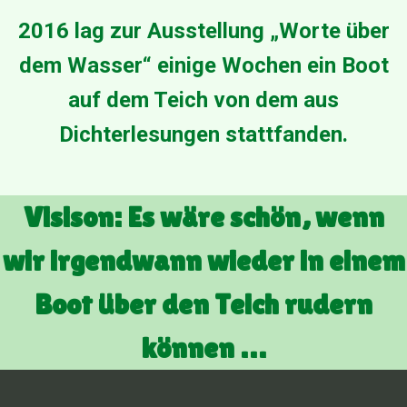
>
a
2016 lag zur Ausstellung „Worte über
n
k
dem Wasser“ einige Wochen ein Boot
l
i
auf dem Teich von dem aus
c
Dichterlesungen stattfanden.
k
e
n
<
<
Visison: Es wäre schön, wenn
wir irgendwann wieder in einem
Boot über den Teich rudern
können …