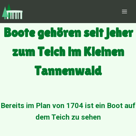
Zum
Inhalt
springen
Boote gehören seit jeher
zum Teich im Kleinen
Tannenwald
D
e
r
Bereits im Plan von 1704 ist ein Boot auf
P
l
dem Teich zu sehen
a
n
v